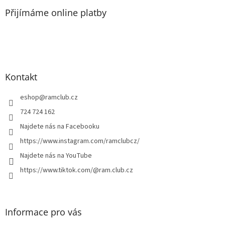
p
a
Přijímáme online platby
t
í
Kontakt
eshop
@
ramclub.cz
724 724 162
Najdete nás na Facebooku
https://www.instagram.com/ramclubcz/
Najdete nás na YouTube
https://www.tiktok.com/@ram.club.cz
Informace pro vás