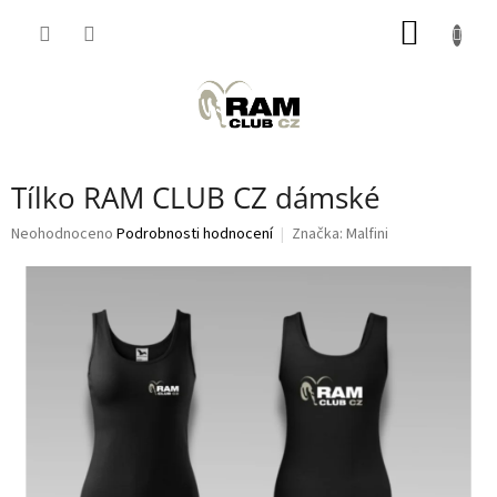
Přejít
NÁKUP
na
obsah
KOŠÍK
Tílko RAM CLUB CZ dámské
Průměrné
Neohodnoceno
Podrobnosti hodnocení
Značka:
Malfini
hodnocení
produktu
je
0,0
z
5
hvězdiček.